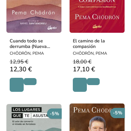
Cuando todo se
El camino de la
derrumba (Nueva
compasión
Edición)
CHÖDRÖN, PEMA
CHÖDRÖN, PEMA
12,95 €
18,00 €
12,30 €
17,10 €
-5%
-5%