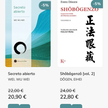
-5%
-5%
Secreto abierto
Shôbôgenzô [vol. 2]
WEI, WU WEI
DÔGEN, EIHEI
22,00 €
24,00 €
20,90 €
22,80 €