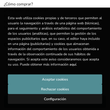
¿Cómo comprar?
¿Para quién esta librería?
Escuelas y centros
Esta web utiliza cookies propias y de terceros que permiten al
Nuestros Servicios
usuario la navegación a través de una página web (técnicas),
Noticias
para el seguimiento y análisis estadístico del comportamiento
de los usuarios (analíticas), que permiten la gestión de los
espacios publicitarios que, en su caso, el editor haya incluido
en una página (publicitarias) y cookies que almacenan
Contacto
información del comportamiento de los usuarios obtenida a
través de la observación continuada de sus hábitos de
(+34) 615 55 96 54
navegación. Si acepta este aviso consideraremos que acepta
info@degestalt.com
su uso. Puede obtener más información
aquí
.
Formulario de contacto
Aceptar cookies
2026 ©
Librería de Gestalt
. Todos los Derechos Reservados |
Trevenque Group
Rechazar cookies
Configuración
Añadir a mi cesta