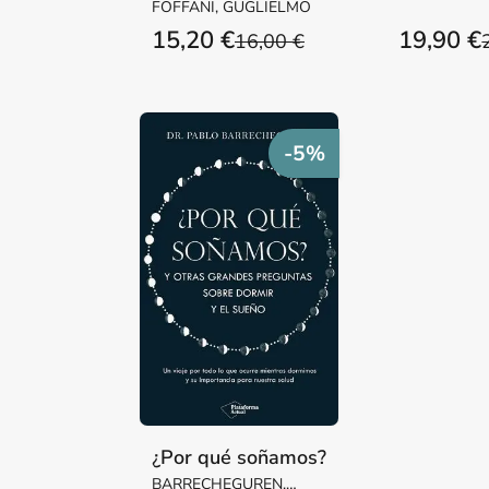
STEWART, D
FOFFANI, GUGLIELMO
LEE, JOSEP
15,20 €
19,90 €
16,00 €
-5%
¿Por qué soñamos?
BARRECHEGUREN,