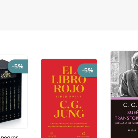
-5%
-5%
s negros