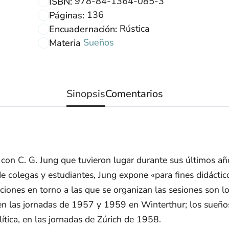
978-84-1364-085-3
ISBN:
136
Páginas:
Rústica
Encuadernación:
Sueños
Materia
Sinopsis
Comentarios
on C. G. Jung que tuvieron lugar durante sus últimos años
 colegas y estudiantes, Jung expone «para fines didáctic
ociones en torno a las que se organizan las sesiones son l
en las jornadas de 1957 y 1959 en Winterthur; los sueños 
lítica, en las jornadas de Zúrich de 1958.