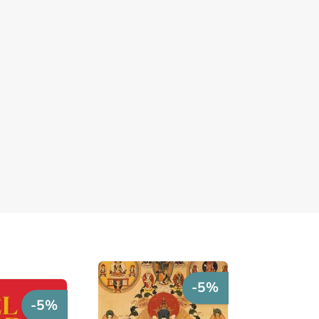
-5%
-5%