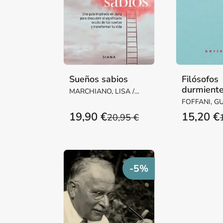
Sueños sabios
Filósofos
durmient
MARCHIANO, LISA /
STEWART, DEBORAH /
FOFFANI, G
LEE, JOSEPH
19,90 €
15,20 €
20,95 €
-5%