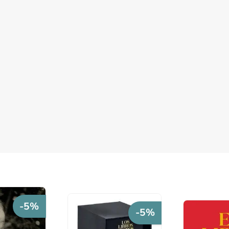
-5%
-5%