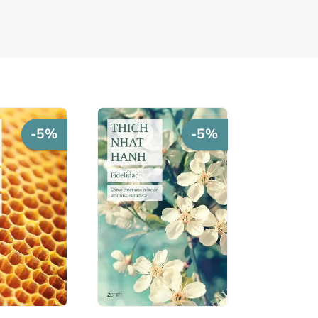
-5%
-5%