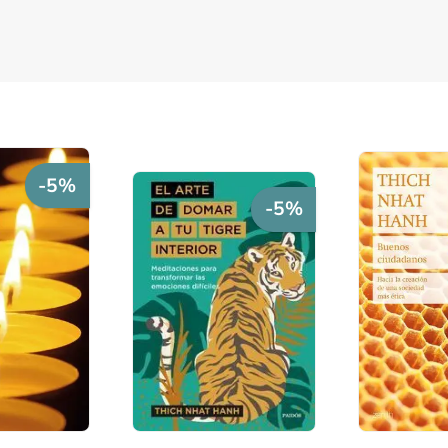
-5%
-5%