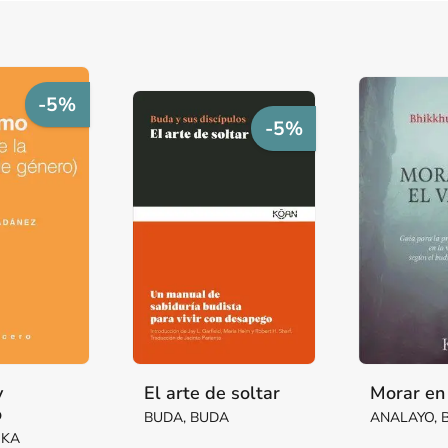
-5%
-5%
y
El arte de soltar
Morar en 
o
BUDA, BUDA
ANALAYO, 
IKA