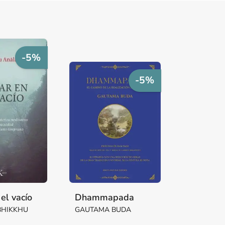
-5%
-5%
el vacío
Dhammapada
BHIKKHU
GAUTAMA BUDA