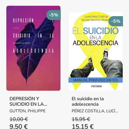
-5%
-5%
DEPRESIÓN Y
El suicidio en la
SUICIDIO EN LA
adolescencia
ADOLESCENCIA
GUTTON, PHILIPPE
PÉREZ COSTILLA, LUCÍA
/ SÁNCHEZ ÁLVAREZ,
10,00 €
15,95 €
NICOLÁS
9,50 €
15,15 €