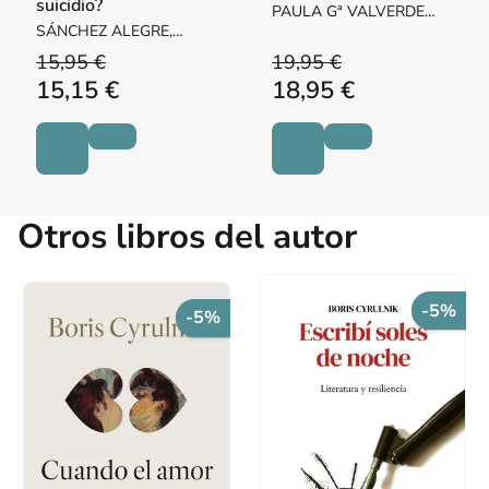
suicidio?
PAULA Gª VALVERDE
SÁNCHEZ ALEGRE,
FONSECA
CARMEN
15,95 €
19,95 €
15,15 €
18,95 €
Otros libros del autor
-5%
-5%