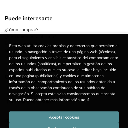
Puede interesarte
¿Cómo comprar?
¿Para quién esta librería?
Escuelas y centros
Esta web utiliza cookies propias y de terceros que permiten al
Nuestros Servicios
usuario la navegación a través de una página web (técnicas),
Noticias
para el seguimiento y análisis estadístico del comportamiento
de los usuarios (analíticas), que permiten la gestión de los
espacios publicitarios que, en su caso, el editor haya incluido
en una página (publicitarias) y cookies que almacenan
Contacto
información del comportamiento de los usuarios obtenida a
través de la observación continuada de sus hábitos de
(+34) 615 55 96 54
navegación. Si acepta este aviso consideraremos que acepta
info@degestalt.com
su uso. Puede obtener más información
aquí
.
Formulario de contacto
Aceptar cookies
2026 ©
Librería de Gestalt
. Todos los Derechos Reservados |
Trevenque Group