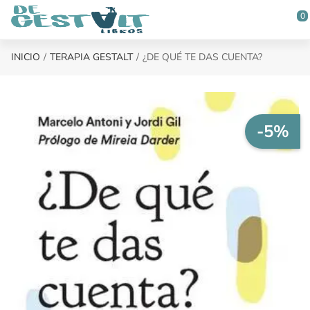
Saltar al contenido principal
0
INICIO
TERAPIA GESTALT
¿DE QUÉ TE DAS CUENTA?
-5%