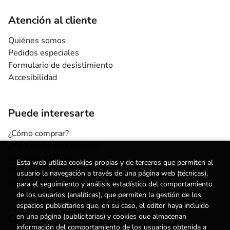
Atención al cliente
Quiénes somos
Pedidos especiales
Formulario de desistimiento
Accesibilidad
Puede interesarte
¿Cómo comprar?
¿Para quién esta librería?
Escuelas y centros
Esta web utiliza cookies propias y de terceros que permiten al
Nuestros Servicios
usuario la navegación a través de una página web (técnicas),
Noticias
para el seguimiento y análisis estadístico del comportamiento
de los usuarios (analíticas), que permiten la gestión de los
espacios publicitarios que, en su caso, el editor haya incluido
Contacto
en una página (publicitarias) y cookies que almacenan
información del comportamiento de los usuarios obtenida a