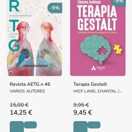
-5%
-5%
Revista AETG n 46
Terapia Gestalt
VARIOS AUTORES
HIGY LANG, CHANTAL /
GELLMAN, CHARLES
15,00 €
9,95 €
14,25 €
9,45 €