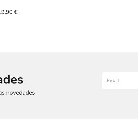
19,90 €
ades
ras novedades