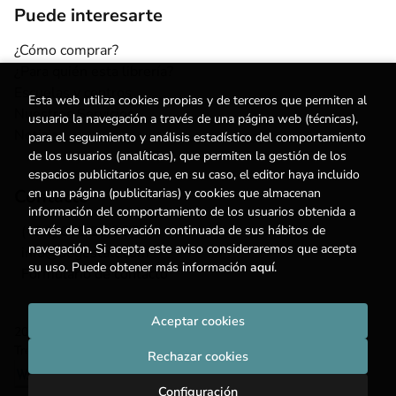
Puede interesarte
¿Cómo comprar?
¿Para quién esta librería?
Escuelas y centros
Esta web utiliza cookies propias y de terceros que permiten al
Nuestros Servicios
usuario la navegación a través de una página web (técnicas),
Noticias
para el seguimiento y análisis estadístico del comportamiento
de los usuarios (analíticas), que permiten la gestión de los
espacios publicitarios que, en su caso, el editor haya incluido
en una página (publicitarias) y cookies que almacenan
Contacto
información del comportamiento de los usuarios obtenida a
través de la observación continuada de sus hábitos de
(+34) 615 55 96 54
navegación. Si acepta este aviso consideraremos que acepta
info@degestalt.com
su uso. Puede obtener más información
aquí
.
Formulario de contacto
Aceptar cookies
2026 ©
Librería de Gestalt
. Todos los Derechos Reservados |
Trevenque Group
Rechazar cookies
Configuración