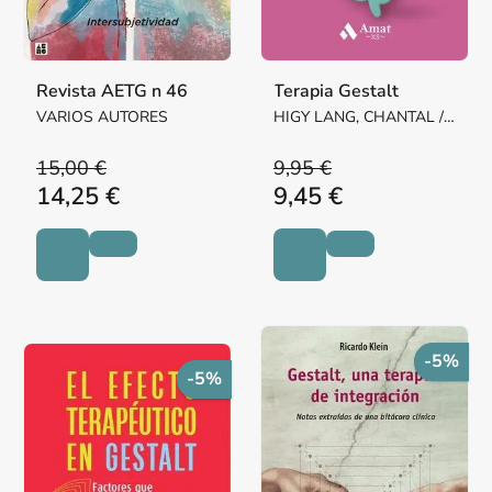
Revista AETG n 46
Terapia Gestalt
VARIOS AUTORES
HIGY LANG, CHANTAL /
GELLMAN, CHARLES
15,00 €
9,95 €
14,25 €
9,45 €
-5%
-5%