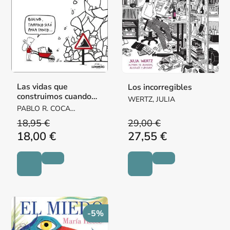
Las vidas que
Los incorregibles
construimos cuando
WERTZ, JULIA
todo se derrumba
PABLO R. COCA
(@OCCIMORONS),
18,95 €
29,00 €
PABLO R. COCA
18,00 €
27,55 €
(@OCCIMORONS)
-5%