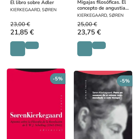
Migajas filosóficas. El
El libro sobre Adler
concepto de angustia.
KIERKEGAARD, SØREN
Prólogos
KIERKEGAARD, SØREN
23,00 €
25,00 €
21,85 €
23,75 €
-5%
-5%