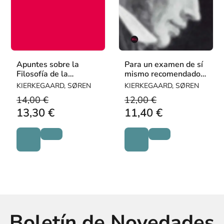
Apuntes sobre la
Para un examen de sí
Filosofía de la
mismo recomendado a
Revelación de F. W. J.
este tiempo
KIERKEGAARD, SØREN
KIERKEGAARD, SØREN
Schelling (1841-
14,00 €
12,00 €
1842)
13,30 €
11,40 €
Boletín de Novedades