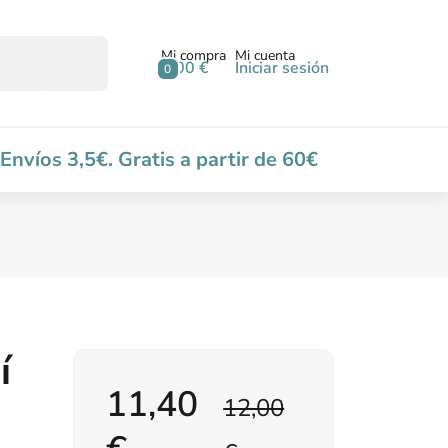
Mi compra
Mi cuenta
0,00 €
Iniciar sesión
0
Envíos 3,5€. Gratis a partir de 60€
í
11,40
12,00