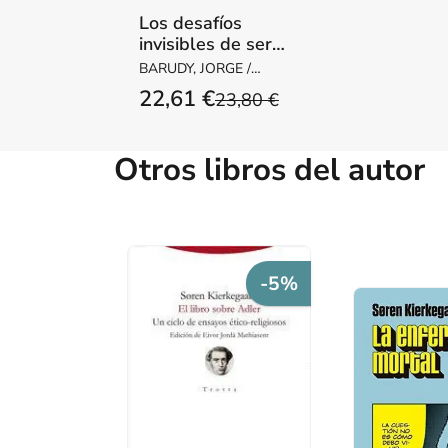
Los desafíos
invisibles de ser
madre o padre
BARUDY, JORGE /
DANTAGNAN,
22,61 €
23,80 €
MARYORIE
Otros libros del autor
-5%