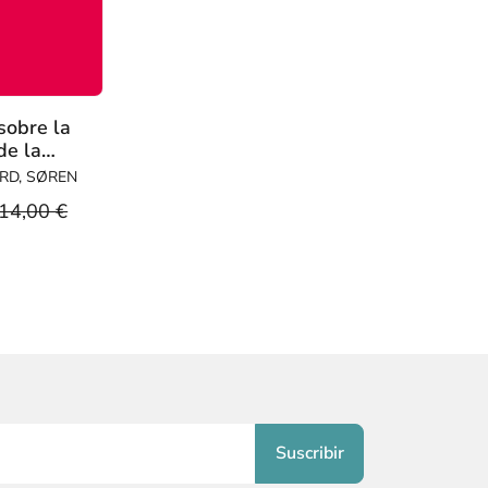
sobre la
de la
n de F.
RD, SØREN
elling
14,00 €
842)