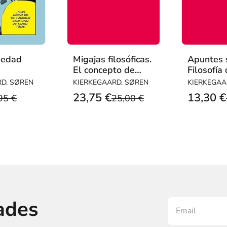
medad
Migajas filosóficas.
Apuntes 
El concepto de
Filosofía 
angustia. Prólogos
Revelació
RD, SØREN
KIERKEGAARD, SØREN
KIERKEGAA
W. J. Sch
23,75 €
13,30 €
95 €
25,00 €
(1841-1
ades