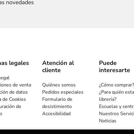
ras novedades
as legales
Atención al
Puede
cliente
interesarte
legal
iones de venta
Quiénes somos
¿Cómo comprar
ción de datos
Pedidos especiales
¿Para quién est
ca de Cookies
Formulario de
librería?
uración de
desistimiento
Escuelas y cent
s
Accesibilidad
Nuestros Servic
Noticias