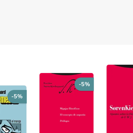
-5%
-5%