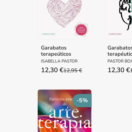
Garabatos
Garabato
terapeúticos
terapéuti
calmar tu
ISABELLA PASTOR
PASTOR BO
ISABELLA
12,30 €
12,30 €
12,95 €
-5%