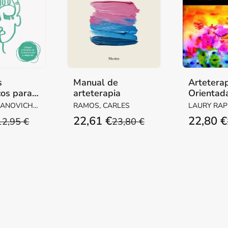
s
Manual de
Artetera
cos para
arteterapia
Orientad
 mente
Focusing
JANOVICH,
RAMOS, CARLES
LAURY RA
22,61 €
22,80 €
12,95 €
23,80 €