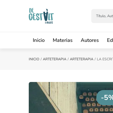
Saltar al contenido principal
Inicio
Materias
Autores
Ed
INICIO
ARTETERAPIA
ARTETERAPIA
LA ESCR
-5