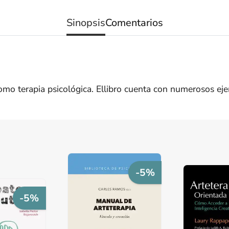
Sinopsis
Comentarios
omo terapia psicológica. Ellibro cuenta con numerosos ej
-5%
-5%