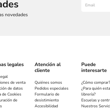
ades
ras novedades
as legales
Atención al
Puede
cliente
interesarte
legal
iones de venta
Quiénes somos
¿Cómo comprar
ción de datos
Pedidos especiales
¿Para quién est
ca de Cookies
Formulario de
librería?
uración de
desistimiento
Escuelas y cent
s
Accesibilidad
Nuestros Servic