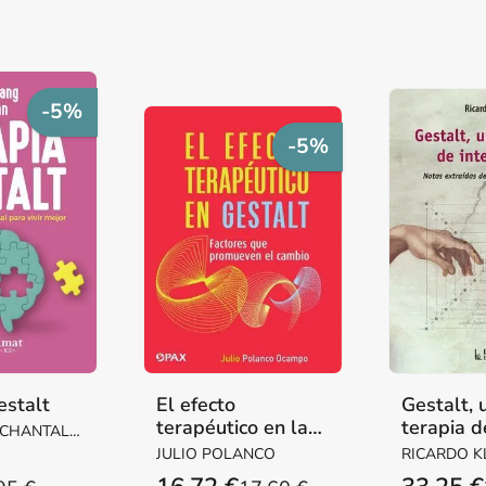
-5%
-5%
estalt
El efecto
Gestalt, 
terapéutico en la
terapia d
 CHANTAL /
Gestalt
integraci
CHARLES
JULIO POLANCO
RICARDO K