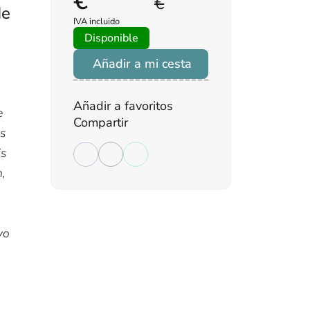
€
€
de
IVA incluido
Disponible
Añadir a mi cesta
Añadir a favoritos
e
Compartir
es
is
n,
vo