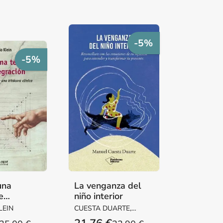
-5%
-5%
una
La venganza del
e
niño interior
ón
LEIN
CUESTA DUARTE,
MANUEL