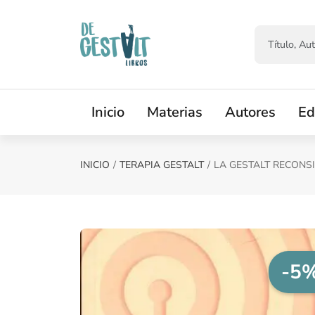
Saltar al contenido principal
Inicio
Materias
Autores
Ed
INICIO
TERAPIA GESTALT
LA GESTALT RECONS
-5