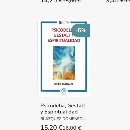
14,25 €
9,45 €
15,00 €
9,
-5%
Psicodelia, Gestalt
y Espiritualidad
BLÁZQUEZ DOMENECH,
EMILIO
15,20 €
16,00 €