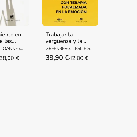
iento en
Trabajar la
e las
vergüenza y la
 dirigido
agresividad con
JOANNE /
GREENBERG, LESLIE S.
terapia focalizada
 VANJA /
39,90 €
38,00 €
42,00 €
NTE /
en la emoción
GEN, ANNE