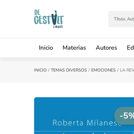
Saltar al contenido principal
Inicio
Materias
Autores
Ed
INICIO
TEMAS DIVERSOS
EMOCIONES
LA RE
-5