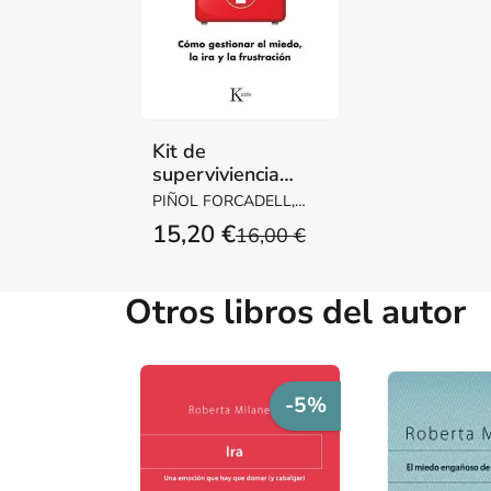
Kit de
superviviencia
emocional
PIÑOL FORCADELL,
JOAN / CAPELL I
15,20 €
16,00 €
MANZANARES, JOAN
MIGUEL
Otros libros del autor
-5%