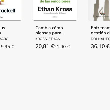
tus
Cambia cómo
Entrenam
s
piensas para
gestión d
cambiar cómo
emociones
 MARC
KROSS, ETHAN
DOLHANTY, 
sientes
a padres
HJELMSETH,
20,81 €
36,10 €
19,95 €
21,90 €
AUSTBO, BE
VASSBO HA
HILDE