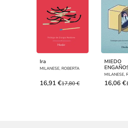
Ira
MIEDO
ENGAÑO
MILANESE, ROBERTA
NO ESTA
MILANESE, 
ALTURA, 
16,91 €
16,06 €
17,80 €