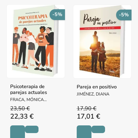
-5%
-5%
Psicoterapia de
Pareja en positivo
parejas actuales
JIMÉNEZ, DIANA
FRACA, MÓNICA
(COORD.)
23,50 €
17,90 €
22,33 €
17,01 €