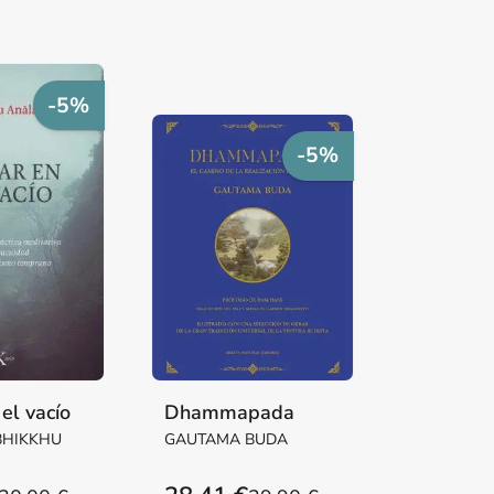
-5%
-5%
el vacío
Dhammapada
BHIKKHU
GAUTAMA BUDA