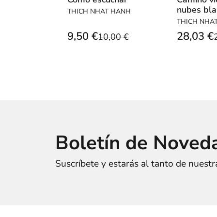
nubes bla
THICH NHAT HANH
tras las h
THICH NHA
del buda
9,50 €
28,03 €
10,00 €
Boletín de Noved
Suscríbete y estarás al tanto de nuest