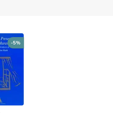
-5%
o