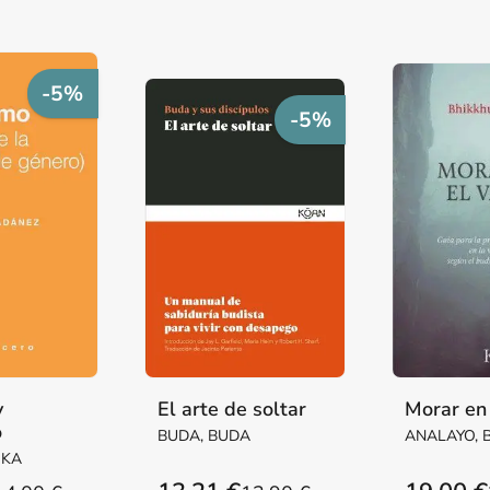
-5%
-5%
y
El arte de soltar
Morar en 
o
BUDA, BUDA
ANALAYO, 
IKA