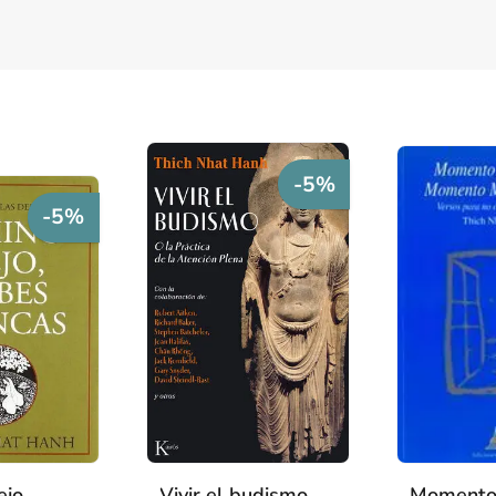
-5%
-5%
ejo,
Vivir el budismo
Moment