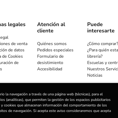
as legales
Atención al
Puede
cliente
interesarte
legal
iones de venta
Quiénes somos
¿Cómo comprar
ción de datos
Pedidos especiales
¿Para quién est
ca de Cookies
Formulario de
librería?
uración de
desistimiento
Escuelas y cent
s
Accesibilidad
Nuestros Servic
Noticias
rio la navegación a través de una página web (técnicas), para el
s (analíticas), que permiten la gestión de los espacios publicitarios
ias) y cookies que almacenan información del comportamiento de los
ervados |
Trevenque Group
bitos de navegación. Si acepta este aviso consideraremos que acepta