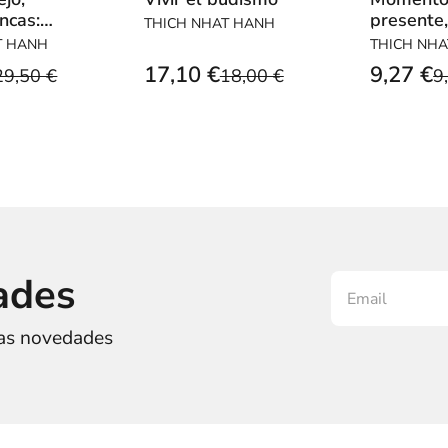
ncas:
presente
THICH NHAT HANH
uellas
moment
T HANH
THICH NH
maravill
17,10 €
9,27 €
29,50 €
18,00 €
9
ades
ras novedades