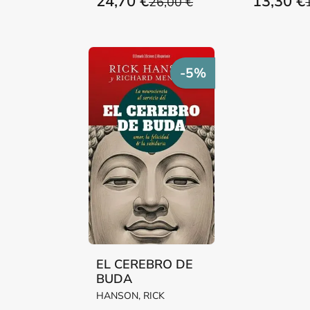
24,70 €
13,30 €
26,00 €
-5%
EL CEREBRO DE
BUDA
HANSON, RICK