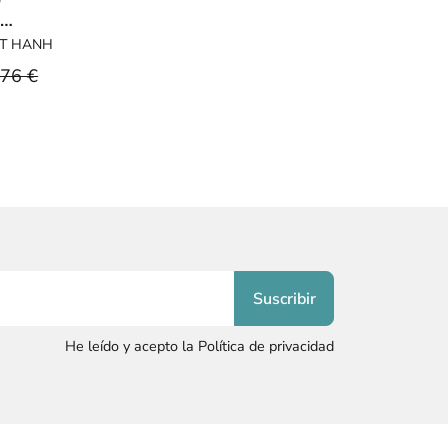
,
o
AT HANH
oso
,76 €
He leído y acepto la Política de privacidad