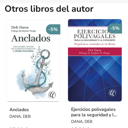
Otros libros del autor
-5%
-5%
Ejercicios polivagales
Anclados
para la seguridad y la
DANA, DEB
conexión
DANA, DEB