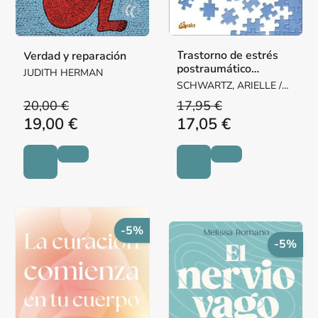
Trastorno de estrés
Verdad y reparación
postraumático
JUDITH HERMAN
complejo: Libro de
SCHWARTZ, ARIELLE /
trabajo
KNIPE, JIM
20,00 €
17,95 €
19,00 €
17,05 €
-5%
-5%