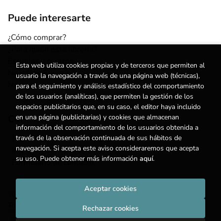
Puede interesarte
¿Cómo comprar?
¿Para quién esta librería?
Escuelas y centros
Esta web utiliza cookies propias y de terceros que permiten al
Nuestros Servicios
usuario la navegación a través de una página web (técnicas),
Noticias
para el seguimiento y análisis estadístico del comportamiento
de los usuarios (analíticas), que permiten la gestión de los
espacios publicitarios que, en su caso, el editor haya incluido
en una página (publicitarias) y cookies que almacenan
Contacto
información del comportamiento de los usuarios obtenida a
través de la observación continuada de sus hábitos de
(+34) 615 55 96 54
navegación. Si acepta este aviso consideraremos que acepta
info@degestalt.com
su uso. Puede obtener más información
aquí
.
Formulario de contacto
Aceptar cookies
2026 ©
Librería de Gestalt
. Todos los Derechos Reservados |
Trevenque Group
Rechazar cookies