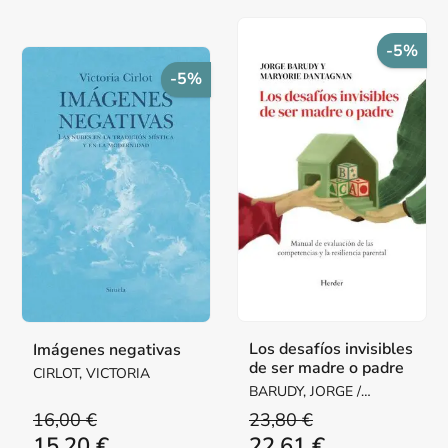
-5%
-5%
Los desafíos invisibles
Imágenes negativas
de ser madre o padre
CIRLOT, VICTORIA
BARUDY, JORGE /
DANTAGNAN, MARYORIE
16,00 €
23,80 €
15,20 €
22,61 €