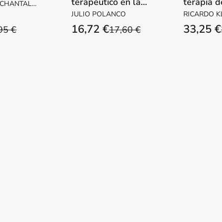
terapéutico en la
terapia d
 CHANTAL /
Gestalt
integraci
CHARLES
JULIO POLANCO
RICARDO K
16,72 €
33,25 €
95 €
17,60 €