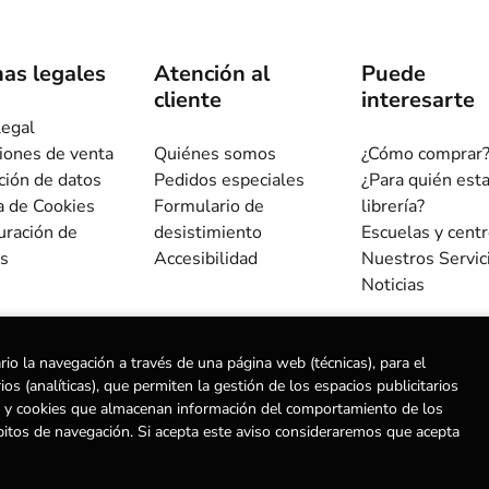
as legales
Atención al
Puede
cliente
interesarte
legal
iones de venta
Quiénes somos
¿Cómo comprar
ción de datos
Pedidos especiales
¿Para quién est
ca de Cookies
Formulario de
librería?
uración de
desistimiento
Escuelas y cent
s
Accesibilidad
Nuestros Servic
Noticias
rio la navegación a través de una página web (técnicas), para el
s (analíticas), que permiten la gestión de los espacios publicitarios
ias) y cookies que almacenan información del comportamiento de los
ervados |
Trevenque Group
bitos de navegación. Si acepta este aviso consideraremos que acepta