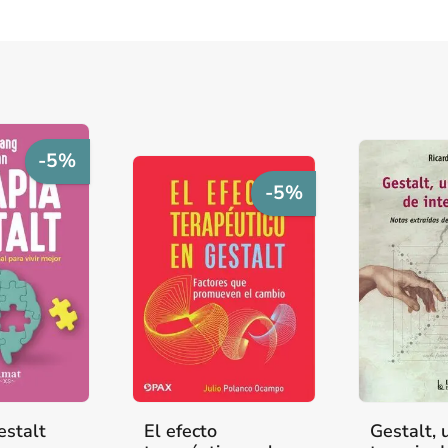
-5%
-5%
estalt
El efecto
Gestalt, 