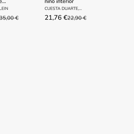
e
niño interior
ón
LEIN
CUESTA DUARTE,
MANUEL
21,76 €
35,00 €
22,90 €