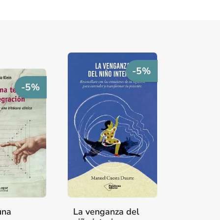
-5%
-5%
una
La venganza del