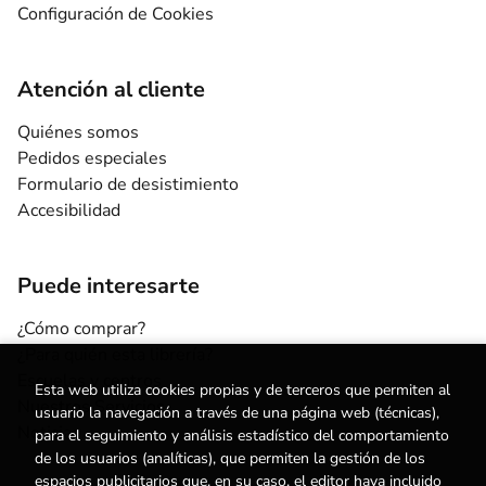
Configuración de Cookies
Atención al cliente
Quiénes somos
Pedidos especiales
Formulario de desistimiento
Accesibilidad
Puede interesarte
¿Cómo comprar?
¿Para quién esta librería?
Escuelas y centros
Esta web utiliza cookies propias y de terceros que permiten al
Nuestros Servicios
usuario la navegación a través de una página web (técnicas),
Noticias
para el seguimiento y análisis estadístico del comportamiento
de los usuarios (analíticas), que permiten la gestión de los
espacios publicitarios que, en su caso, el editor haya incluido