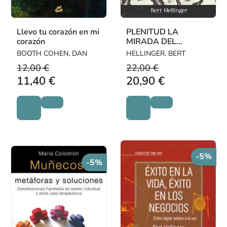
Llevo tu corazón en mi
PLENITUD LA
corazón
MIRADA DEL
NAHUAL
BOOTH COHEN, DAN
HELLINGER, BERT
12,00 €
22,00 €
11,40 €
20,90 €
-5%
-5%