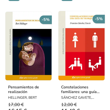
-5%
-5%
Pensamientos de
Constelaciones
realización
familiares: una guía
de trabajo
HELLINGER, BERT
SÁNCHEZ GAVETE,
FRANCISCO
17,00 €
12,00 €