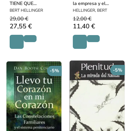
TIENE QUE
la empresa y el
PREGUNTAR POR EL
trabajo
BERT HELLINGER
HELLINGER, BERT
CAMINO
29,00 €
12,00 €
27,55 €
11,40 €
-5%
-5%