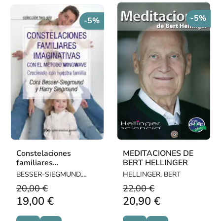
-5%
-5%
Constelaciones
MEDITACIONES DE
familiares
BERT HELLINGER
imaginativas con el
BESSER-SIEGMUND,
HELLINGER, BERT
método wingwave
CORA / SIEGMUND,
20,00 €
22,00 €
HARRY
19,00 €
20,90 €