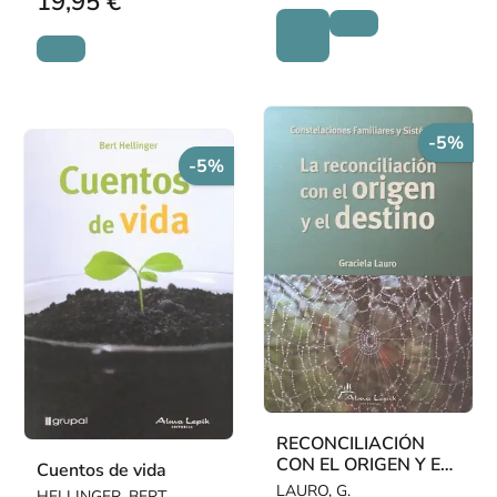
19,95 €
-5%
-5%
RECONCILIACIÓN
CON EL ORIGEN Y EL
Cuentos de vida
DESTINO, LA
LAURO, G.
HELLINGER, BERT