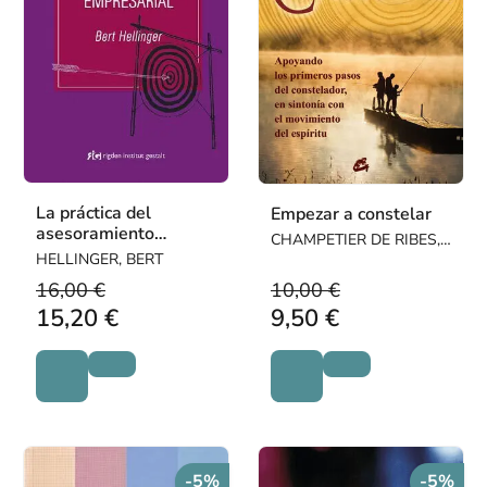
La práctica del
Empezar a constelar
asesoramiento
CHAMPETIER DE RIBES,
empresarial
HELLINGER, BERT
BRIGITTE
16,00 €
10,00 €
15,20 €
9,50 €
-5%
-5%