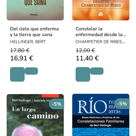
Del cielo que enferma
Constelar la
y la tierra que sana
enfermedad desde las
comprensiones de
HELLINGER, BERT
CHAMPETIER DE RIBES,
Hellinger y Hamer
BRIGITTE
17,80 €
12,00 €
16,91 €
11,40 €
-5%
-5%