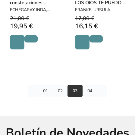
constelaciones
LOS OJOS TE PUEDO
organizacionales
VER
ECHEGARAY INDA,
FRANKE, URSULA
GUILLERMO
21,00 €
17,00 €
19,95 €
16,15 €
01
02
03
04
Boletín de Novedades