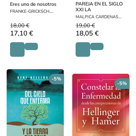
PAREJA EN EL SIGLO
Eres uno de nosotros
XXI LA
FRANKE-GRICKSCH,
MARIANNE
MALPICA CARDENAS
ALFONSO / OLVERA
18,00 €
19,00 €
GARCIA ANGELICA
17,10 €
18,05 €
PATRICIA
-5%
-5%