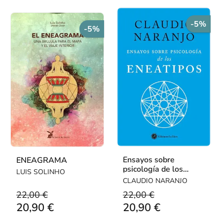
-5%
-5%
Ensayos sobre
ENEAGRAMA
psicología de los
LUIS SOLINHO
eneatipos
CLAUDIO NARANJO
22,00 €
22,00 €
20,90 €
20,90 €