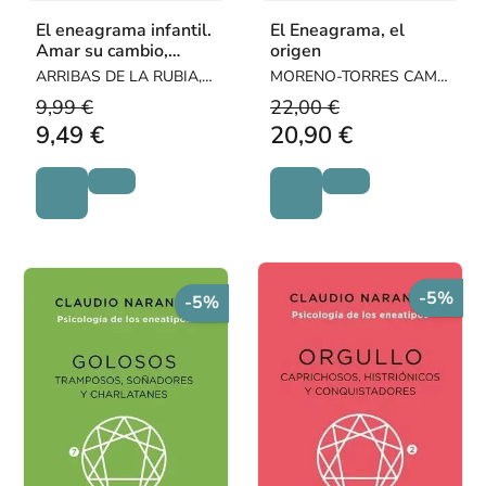
El eneagrama infantil.
El Eneagrama, el
Amar su cambio,
origen
apoyar su proceso
ARRIBAS DE LA RUBIA,
MORENO-TORRES CAMY,
comprender su
LUIS
MACARENA
9,99 €
22,00 €
carácter
9,49 €
20,90 €
-5%
-5%