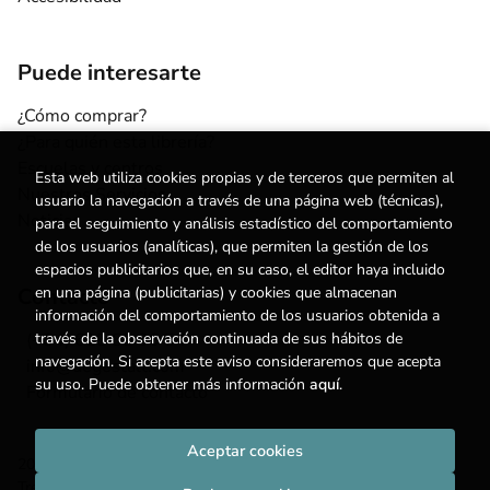
Puede interesarte
¿Cómo comprar?
¿Para quién esta librería?
Escuelas y centros
Esta web utiliza cookies propias y de terceros que permiten al
Nuestros Servicios
usuario la navegación a través de una página web (técnicas),
Noticias
para el seguimiento y análisis estadístico del comportamiento
de los usuarios (analíticas), que permiten la gestión de los
espacios publicitarios que, en su caso, el editor haya incluido
Contacto
en una página (publicitarias) y cookies que almacenan
información del comportamiento de los usuarios obtenida a
(+34) 615 55 96 54
través de la observación continuada de sus hábitos de
navegación. Si acepta este aviso consideraremos que acepta
info@degestalt.com
su uso. Puede obtener más información
aquí
.
Formulario de contacto
Aceptar cookies
2026 ©
Librería de Gestalt
. Todos los Derechos Reservados |
Trevenque Group