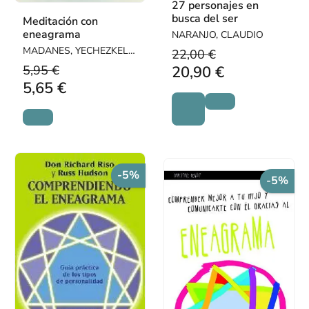
27 personajes en
busca del ser
Meditación con
eneagrama
NARANJO, CLAUDIO
MADANES, YECHEZKEL /
22,00 €
MADANES, RUTH
5,95 €
20,90 €
5,65 €
-5%
-5%