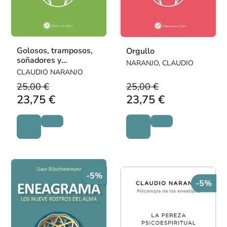
Golosos, tramposos,
Orgullo
soñadores y
NARANJO, CLAUDIO
charlatanes
CLAUDIO NARANJO
25,00 €
25,00 €
23,75 €
23,75 €
-5%
-5%