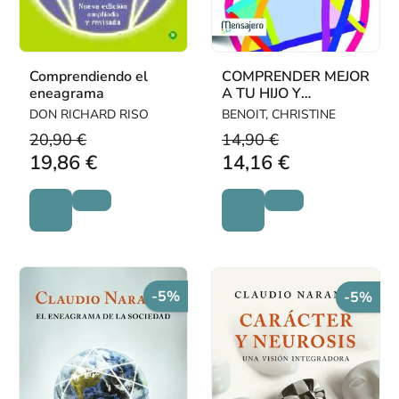
Comprendiendo el
COMPRENDER MEJOR
eneagrama
A TU HIJO Y
COMUNICARTE CON
DON RICHARD RISO
BENOIT, CHRISTINE
EL GRACIAS AL
20,90 €
14,90 €
ENEAGRAMA
19,86 €
14,16 €
-5%
-5%