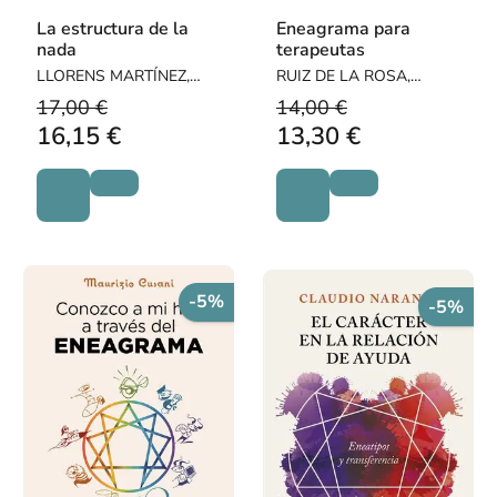
La estructura de la
Eneagrama para
nada
terapeutas
LLORENS MARTÍNEZ,
RUIZ DE LA ROSA,
ANTONI
CARMELA
17,00 €
14,00 €
16,15 €
13,30 €
-5%
-5%