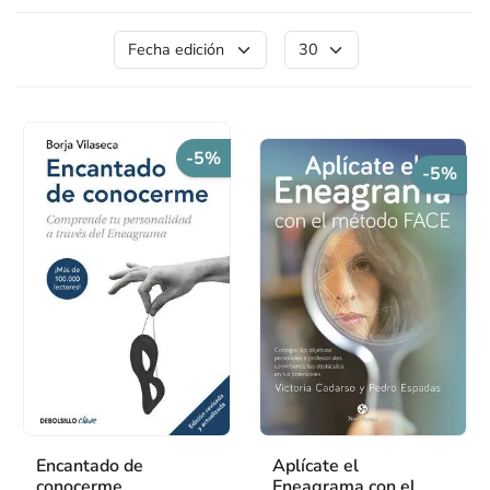
-5%
-5%
Encantado de
Aplícate el
conocerme
Eneagrama con el