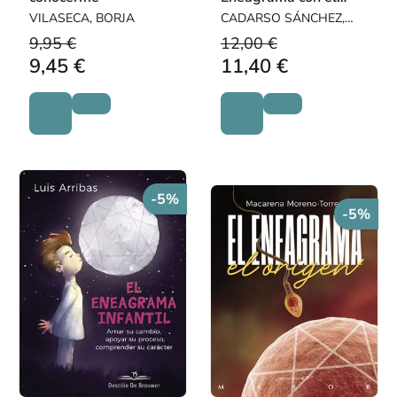
método FACE
VILASECA, BORJA
CADARSO SÁNCHEZ,
VICTORIA / ESPADAS
9,95 €
12,00 €
LÓPEZ, PEDRO
9,45 €
11,40 €
-5%
-5%