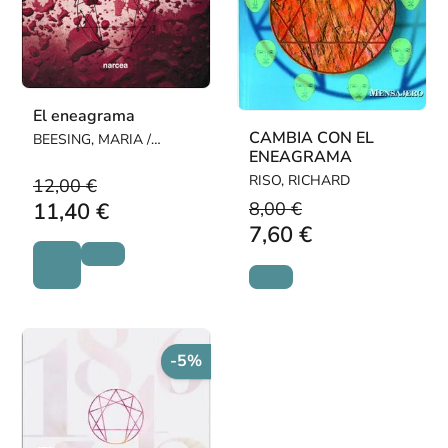
El eneagrama
CAMBIA CON EL
BEESING, MARIA /
ENEAGRAMA
NOGOSEK, ROBERT J. /
O'LEARY, PATRICK H.
RISO, RICHARD
12,00 €
8,00 €
11,40 €
7,60 €
-5%