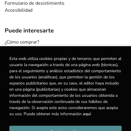
Formulario de desistimiento
Accesibilidad
Puede interesarte
¿Cómo comprar?
¿Para quién esta librería?
Escuelas y centros
Esta web utiliza cookies propias y de terceros que permiten al
Nuestros Servicios
usuario la navegación a través de una página web (técnicas),
Noticias
para el seguimiento y análisis estadístico del comportamiento
de los usuarios (analíticas), que permiten la gestión de los
espacios publicitarios que, en su caso, el editor haya incluido
en una página (publicitarias) y cookies que almacenan
Contacto
información del comportamiento de los usuarios obtenida a
través de la observación continuada de sus hábitos de
(+34) 615 55 96 54
navegación. Si acepta este aviso consideraremos que acepta
info@degestalt.com
su uso. Puede obtener más información
aquí
.
Formulario de contacto