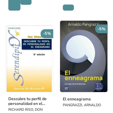
-5%
-5%
Descubre tu perfil de
El enneagrama
personalidad en el
PANGRAZZI, ARNALDO
eneagrama
RICHARD RISO, DON