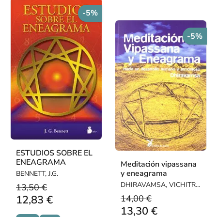
-5%
-5%
ESTUDIOS SOBRE EL
ENEAGRAMA
Meditación vipassana
y eneagrama
BENNETT, J.G.
DHIRAVAMSA, VICHITR
13,50 €
RATNA
14,00 €
12,83 €
13,30 €