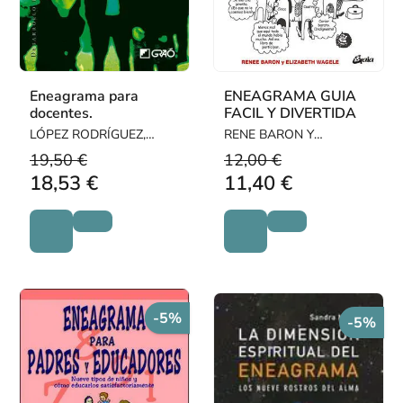
Eneagrama para
ENEAGRAMA GUIA
docentes.
FACIL Y DIVERTIDA
LÓPEZ RODRÍGUEZ,
RENE BARON Y
ROSA / SERRAT
ELIZABETH WAGELE
19,50 €
12,00 €
SALLENT, ALBERT
18,53 €
11,40 €
-5%
-5%