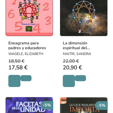
Eneagrama para
La dimensión
padres y educadores
espiritual del
eneagrama
WAGELE, ELIZABETH
MAITRI, SANDRA
18,50 €
22,00 €
17,58 €
20,90 €
-5%
-5%