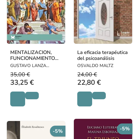
MENTALIZACION,
La eficacia terapéutica
FUNCIONAMIENTO
del psicoanálisis
MENTAL Y
GUSTAVO LANZA
OSVALDO MALTZ
PSICOANALISIS
CASTELLI
35,00 €
24,00 €
33,25 €
22,80 €
-5%
-5%