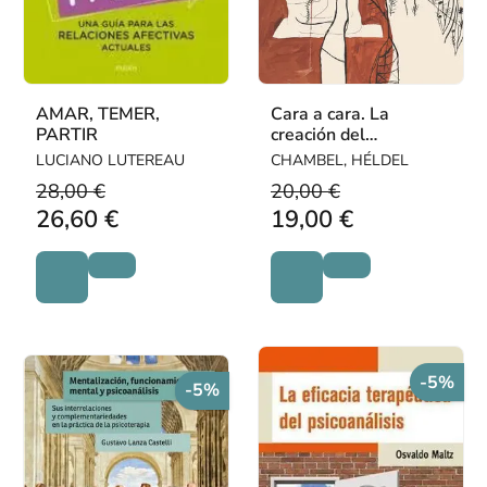
AMAR, TEMER,
Cara a cara. La
PARTIR
creación del
psicoterapeúta
LUCIANO LUTEREAU
CHAMBEL, HÉLDEL
28,00 €
20,00 €
26,60 €
19,00 €
-5%
-5%