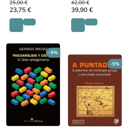
25,00 €
42,00 €
BERTRAND
23,75 €
39,90 €
-5%
-5%