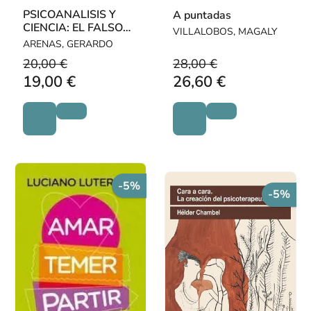
PSICOANALISIS Y
A puntadas
CIENCIA: EL FALSO
VILLALOBOS, MAGALY
ANTAGONISMO
ARENAS, GERARDO
20,00 €
28,00 €
19,00 €
26,60 €
-5%
-5%