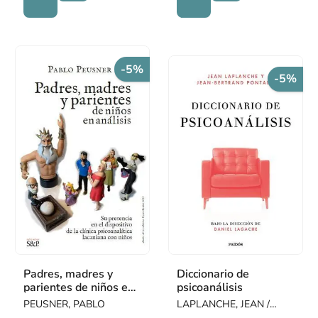
-5%
-5%
Padres, madres y
Diccionario de
parientes de niños en
psicoanálisis
análisis
PEUSNER, PABLO
LAPLANCHE, JEAN /
PONTALIS, JEAN-