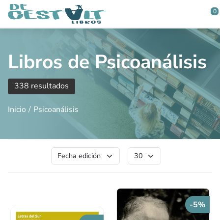
Saltar al contenido principal
0
Libros de Psicoanálisis
338 resultados
Inicio
Psicoanálisis
-5%