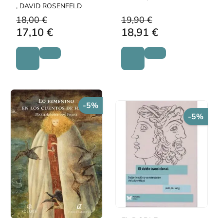
niño autista
, DAVID ROSENFELD
18,00 €
19,90 €
17,10 €
18,91 €
-5%
-5%