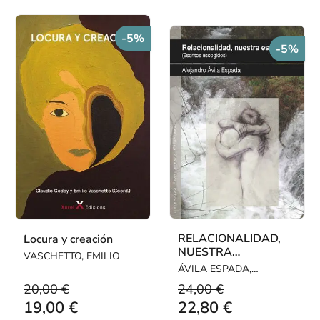
-5%
-5%
RELACIONALIDAD,
Locura y creación
NUESTRA
VASCHETTO, EMILIO
ESPERANZA
ÁVILA ESPADA,
(ESCRITOS
ALEJANDRO
20,00 €
24,00 €
ESCOGIDOS)
19,00 €
22,80 €