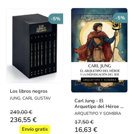
-5%
-5%
Los libros negros
JUNG, CARL GUSTAV
Carl Jung - El
Arquetipo del Héroe y
249,00 €
la Individuación del
ARQUETIPO Y SOMBRA
Ser
236,55 €
17,50 €
16,63 €
Envío gratis