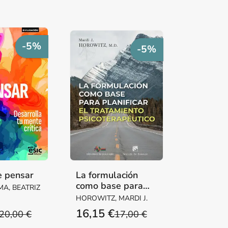
-5%
-5%
e pensar
La formulación
como base para
A, BEATRIZ
planificar el
HOROWITZ, MARDI J.
tratamiento
16,15 €
20,00 €
17,00 €
terapéutico