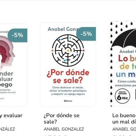
-5%
-5%
y evaluar
¿Por dónde se
Lo bueno
sale?
un mal d
NZÁLEZ
ANABEL GONZALEZ
ANABEL G