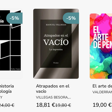
-5%
-5%
istoria
Atrapados en el
El arte d
ología
vacío
VALDERRAM
KY
VILLEGAS BESORA,
MANUEL
18,81 €
19,00 €
24,00 €
19,80 €