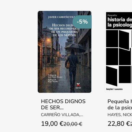
-5%
HECHOS DIGNOS
Pequeña h
DE SER
de la psic
RECORDADOS DE
CARREÑO VILLADA,
HAYES, NIC
UN PSIQUIATRA
JAVIER
19,00 €
22,80 €
20,00 €
DE LOS NERVIOS