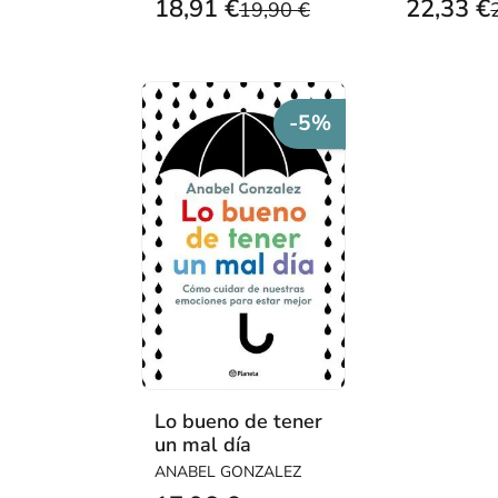
18,91 €
22,33 €
19,90 €
-5%
Lo bueno de tener
un mal día
ANABEL GONZALEZ