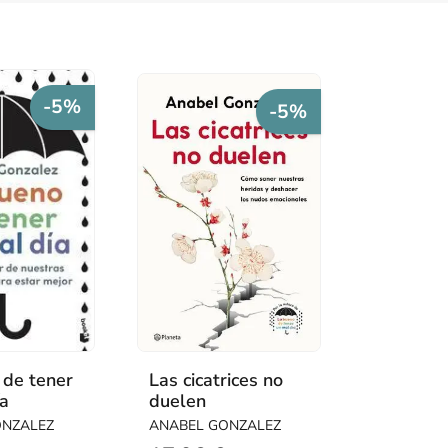
-5%
-5%
 de tener
Las cicatrices no
ía
duelen
ONZALEZ
ANABEL GONZALEZ